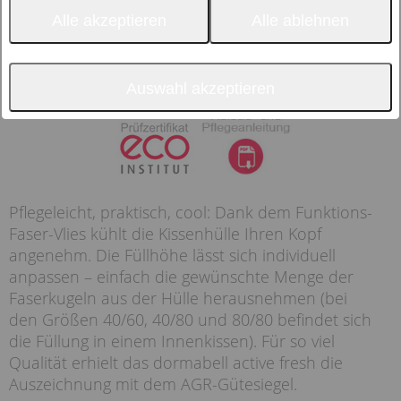
Alle akzeptieren
Alle ablehnen
Auswahl akzeptieren
Pflegeleicht, praktisch, cool: Dank dem Funktions-
Faser-Vlies kühlt die Kissenhülle Ihren Kopf
angenehm. Die Füllhöhe lässt sich individuell
anpassen – einfach die gewünschte Menge der
Faserkugeln aus der Hülle herausnehmen (bei
den Größen 40/60, 40/80 und 80/80 befindet sich
die Füllung in einem Innenkissen). Für so viel
Qualität erhielt das dormabell active fresh die
Auszeichnung mit dem AGR-Gütesiegel.