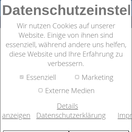
Datenschutzeinste
Wir nutzen Cookies auf unserer
Website. Einige von ihnen sind
Shop
Bettwäschen
Seersucker
4
Produkte
essenziell, während andere uns helfen,
Seersucker Bettwäsche:
diese Website und Ihre Erfahrung zu
verbessern.
Bügelfreie Mako-Qualität in
Essenziell
Marketing
Marktheidenfeld
Externe Medien
Unser Fachgeschäft in Marktheidenfeld ist Ihre
Details
Anlaufstelle für hochwertige Seersucker Bettwäsche,
anzeigen
Datenschutzerklärung
Imp
die besonders pflegeleicht und für den Sommer
geeignet ist. Wir bieten Ihnen eine große Auswahl
an Modellen der renommierten Marken Janine und