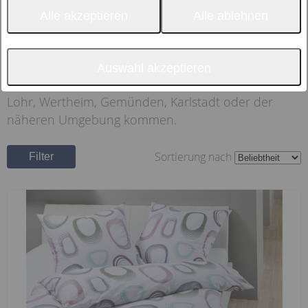
Elegante.
Alle akzeptieren
Alle ablehnen
Gerne beraten wir Sie vor Ort und helfen Ihnen, die
perfekte Bettwäsche für einen erholsamen Schlaf zu
finden. Besuchen Sie uns und profitieren Sie von
Auswahl akzeptieren
unserem exzellenten Service - auch wenn Sie aus
Lohr, Wertheim, Gemünden, Karlstadt oder der
näheren Umgebung kommen.
Sortierung nach
Filter