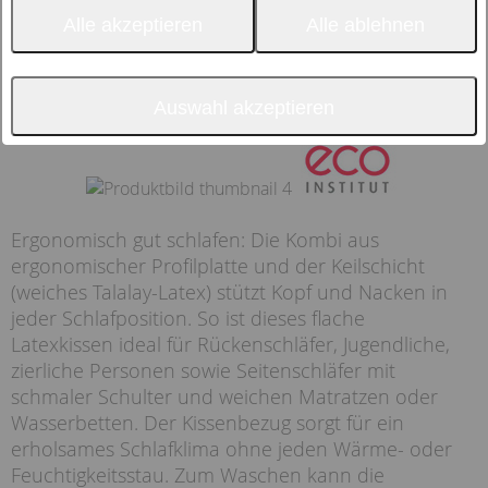
Alle akzeptieren
Alle ablehnen
Auswahl akzeptieren
Ergonomisch gut schlafen: Die Kombi aus
ergonomischer Profilplatte und der Keilschicht
(weiches Talalay-Latex) stützt Kopf und Nacken in
jeder Schlafposition. So ist dieses flache
Latexkissen ideal für Rückenschläfer, Jugendliche,
zierliche Personen sowie Seitenschläfer mit
schmaler Schulter und weichen Matratzen oder
Wasserbetten. Der Kissenbezug sorgt für ein
erholsames Schlafklima ohne jeden Wärme- oder
Feuchtigkeitsstau. Zum Waschen kann die