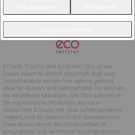
Alle akzeptieren
Alle ablehnen
Auswahl akzeptieren
Es heißt “Träume sind Schäume.” Eins ist klar:
Dieses Kissen ist wirklich traumhaft. Kopf und
Halswirbelsäule werden hier optimal gestützt.
Ideal für Rücken- und Seitenschläfer mit weichen
bis mittelfesten Matratzen. Der Trick dahinter ist
die ergonomische Profilplatte aus visco-
elastischem Schaum, der ideal auf Körperwärme
reagiert, und die Keilschicht aus Spezialschaum.
Diese Kombi verteilt den Druck perfekt, ist
atmungsaktiv und verhindert Feuchtigkeitsstaus.