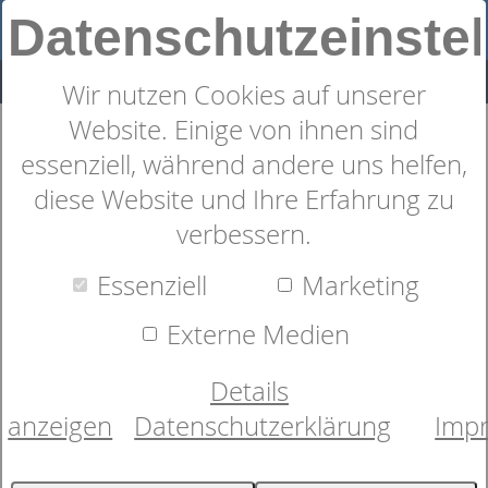
Datenschutzeinste
Wir nutzen Cookies auf unserer
Website. Einige von ihnen sind
Nackenstützkissen
essenziell, während andere uns helfen,
dormabell Cervical NB 3-V
diese Website und Ihre Erfahrung zu
verbessern.
Essenziell
Marketing
Externe Medien
Details
anzeigen
Datenschutzerklärung
Imp
Bild wird geladen...