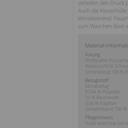
verteilen den Druck 
Auch die Kissenhülle
klimatisierend: Feuc
zum Waschen lässt si
Material-Informat
Füllung
Profilplatte Viscosc
Wellenschicht Scha
Schonbezug 100 % 
Bezugsstoff
Klimabezug
67,44 % Polyester
32 % Baumwolle
0,56 % Elasthan
Gewebeband 100 % P
Pflegehinweis
Hülle waschbar bei 6