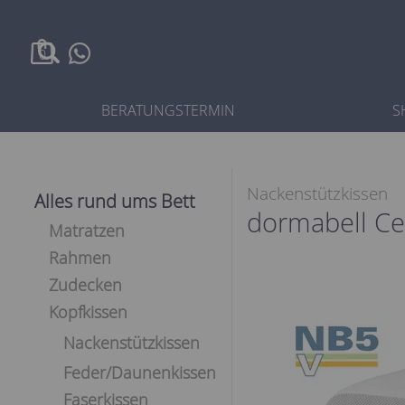
0
BERATUNGSTERMIN
S
Nackenstützkissen
Alles rund ums Bett
dormabell Ce
Matratzen
Rahmen
Zudecken
Kopfkissen
Nackenstützkissen
Feder/Daunenkissen
Faserkissen