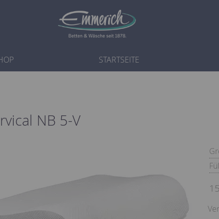
HOP
STARTSEITE
rvical NB 5-V
Gr
Fü
15
Ver