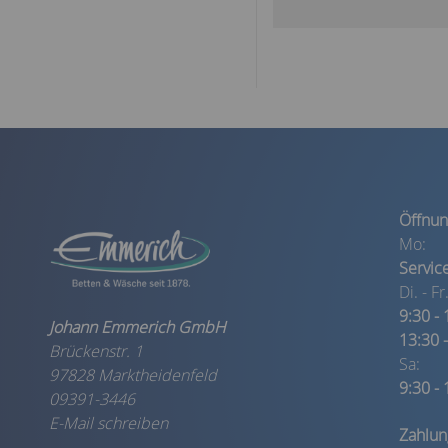
Öffnun
Mo:
Servic
Di. - Fr.
9:30 -
Johann Emmerich GmbH
13:30 
Brückenstr. 1
Sa:
97828 Marktheidenfeld
9:30 -
09391-3446
E-Mail schreiben
Zahlu