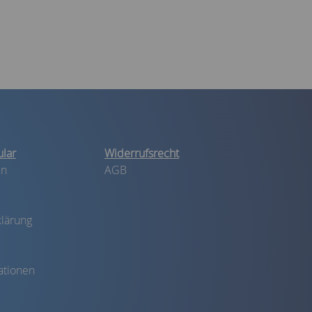
lar
Widerrufsrecht
in
AGB
lärung
ationen