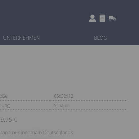
UNTERNEHMEN
BLOG
öße
65x32x12
llung
Schaum
9,95 €
sand nur innerhalb Deutschlands.