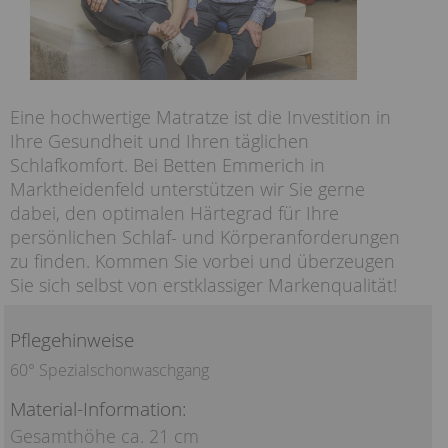
Eine hochwertige Matratze ist die Investition in
Ihre Gesundheit und Ihren täglichen
Schlafkomfort. Bei Betten Emmerich in
Marktheidenfeld unterstützen wir Sie gerne
dabei, den optimalen Härtegrad für Ihre
persönlichen Schlaf- und Körperanforderungen
zu finden. Kommen Sie vorbei und überzeugen
Sie sich selbst von erstklassiger Markenqualität!
Pflegehinweise
60° Spezialschonwaschgang
Material-Information:
Gesamthöhe ca. 21 cm