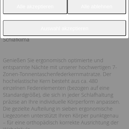
Alle akzeptieren
Alle ablehnen
Auswahl akzeptieren
Ergonomischer Liegekomfort trifft auf perfektes
Schlafklima
Genießen Sie ergonomisch optimierte und
entspannte Nächte mit unserer hochwertigen 7-
Zonen-Tonnentaschenfederkernmatratze. Der
hochelastische Kern besteht aus ca. 480
einzelnen Federelementen (bezogen auf eine
Standardgröße), die sich in jeder Schlafhaltung
präzise an Ihre individuelle Körperform anpassen.
Die gezielte Aufteilung in sieben ergonomische
Liegezonen unterstützt Ihren Körper punktgenau
– für eine orthopädisch korrekte Ausrichtung der