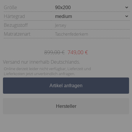
Größe
Härtegrad
Bezugsstoff
Jersey
Matratzenart
Taschenfederkern
899,00 €
749,00 €
Versand nur innerhalb Deutschlands.
Online derzeit leider nicht verfügbar, Lieferzeit und
Lieferkosten jetzt unverbindlich anfragen.
Artikel anfragen
Hersteller