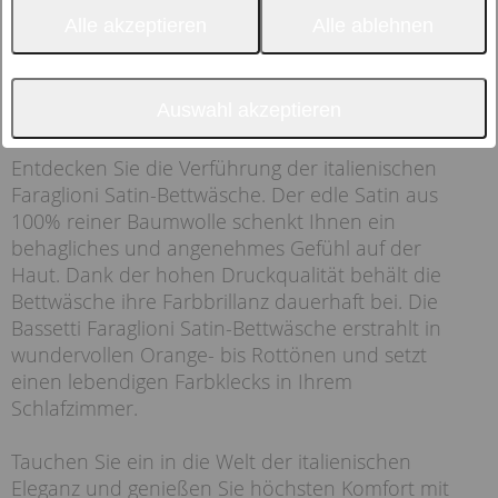
Alle akzeptieren
Alle ablehnen
Auswahl akzeptieren
Entdecken Sie die Verführung der italienischen
Faraglioni Satin-Bettwäsche. Der edle Satin aus
100% reiner Baumwolle schenkt Ihnen ein
behagliches und angenehmes Gefühl auf der
Haut. Dank der hohen Druckqualität behält die
Bettwäsche ihre Farbbrillanz dauerhaft bei. Die
Bassetti Faraglioni Satin-Bettwäsche erstrahlt in
wundervollen Orange- bis Rottönen und setzt
einen lebendigen Farbklecks in Ihrem
Schlafzimmer.
Tauchen Sie ein in die Welt der italienischen
Eleganz und genießen Sie höchsten Komfort mit