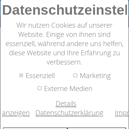
Datenschutzeinste
Wir nutzen Cookies auf unserer
Website. Einige von ihnen sind
feinste Satinbettwäsche in
essenziell, während andere uns helfen,
strahlendem Orange aus Italien
diese Website und Ihre Erfahrung zu
verbessern.
Essenziell
Marketing
Externe Medien
Details
anzeigen
Datenschutzerklärung
Imp
Bild wird geladen...