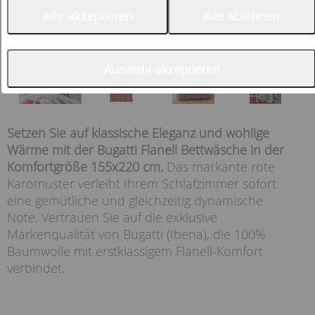
Alle akzeptieren
Alle ablehnen
Auswahl akzeptieren
Setzen Sie auf klassische Eleganz und wohlige
Wärme mit der Bugatti Flanell Bettwäsche in der
Komfortgröße 155x220 cm.
Das markante rote
Karomuster verleiht Ihrem Schlafzimmer sofort
eine gemütliche und gleichzeitig dynamische
Note. Vertrauen Sie auf die exklusive
Markenqualität von Bugatti (Ibena), die 100%
Baumwolle mit erstklassigem Flanell-Komfort
verbindet.