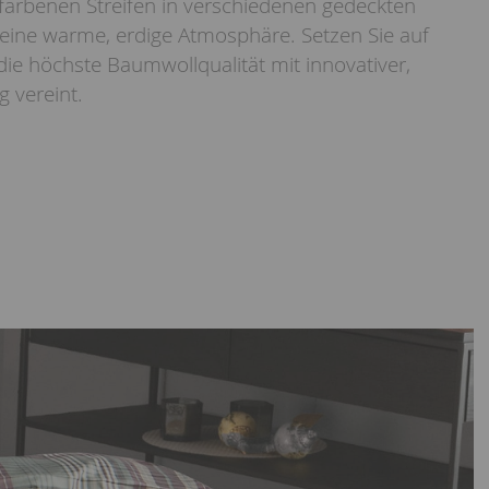
farbenen Streifen in verschiedenen gedeckten
eine warme, erdige Atmosphäre. Setzen Sie auf
 die höchste Baumwollqualität mit innovativer,
 vereint.