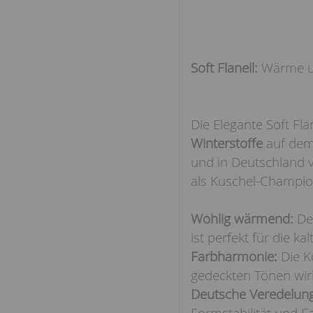
Soft Flanell:
Wärme un
Die Elegante Soft Fla
Winterstoffe
auf dem 
und in Deutschland ve
als Kuschel-Champion
Wohlig wärmend:
Der
ist perfekt für die k
Farbharmonie:
Die K
gedeckten Tönen wirk
Deutsche Veredelung