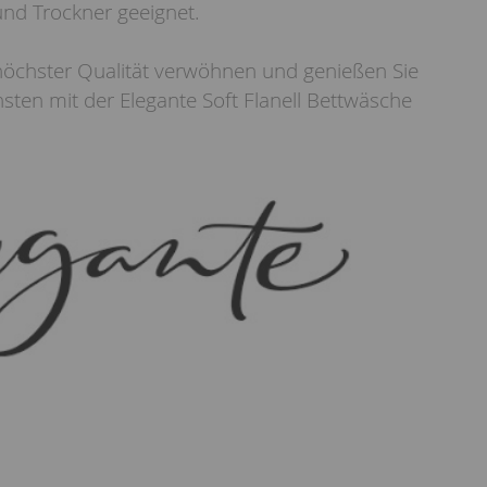
und Trockner geeignet.
höchster Qualität verwöhnen und genießen Sie
ten mit der Elegante Soft Flanell Bettwäsche