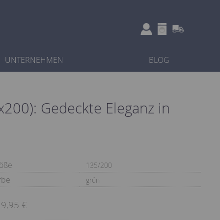
UNTERNEHMEN
BLOG
5x200): Gedeckte Eleganz in
öße
135/200
rbe
grün
9,95 €