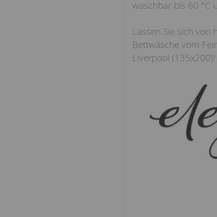
waschbar bis 60 °C 
Lassen Sie sich von 
Bettwäsche vom Feins
Liverpool (135x200)!