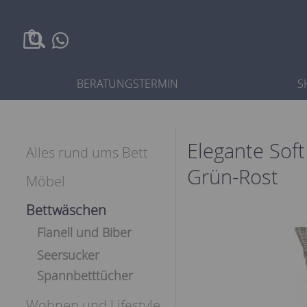
0
BERATUNGSTERMIN
S
Elegante Soft
Alles rund ums Bett
Grün-Rost
Möbel
Bettwäschen
Flanell und Biber
Seersucker
Spannbetttücher
Wohnen und Lifestyle