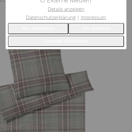
Externe Medien
arbechtheit.
Details anzeigen
Datenschutzerklärung
Impressum
Alle akzeptieren
Alle ablehnen
Auswahl akzeptieren