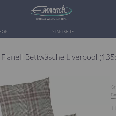
HOP
STARTSEITE
 Flanell Bettwäsche Liverpool (13
Gr
Fa
11