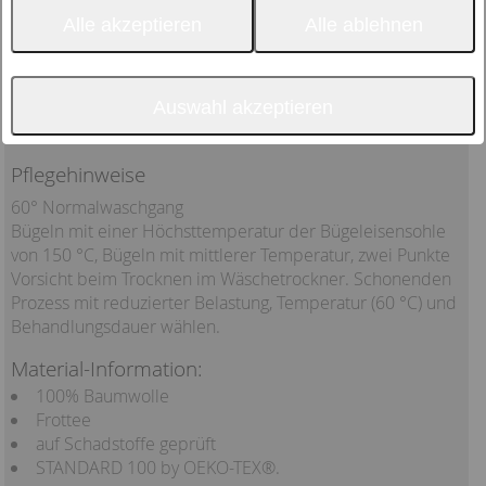
Alle akzeptieren
Alle ablehnen
süße Eselaplikation
Waschhandschuh mit Öhrchen
Auswahl akzeptieren
für mehr Freude beim Waschen
Pflegehinweise
60° Normalwaschgang
Bügeln mit einer Höchsttemperatur der Bügeleisensohle
von 150 °C, Bügeln mit mittlerer Temperatur, zwei Punkte
Vorsicht beim Trocknen im Wäschetrockner. Schonenden
Prozess mit reduzierter Belastung, Temperatur (60 °C) und
Behandlungsdauer wählen.
Material-Information:
100% Baumwolle
Frottee
auf Schadstoffe geprüft
STANDARD 100 by OEKO-TEX®.