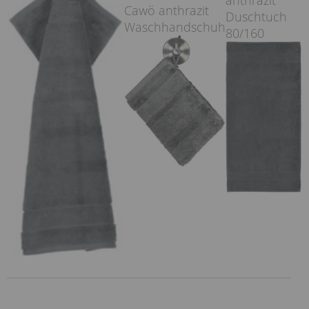
anthrazit
Cawö anthrazit
Duschtuch
Waschhandschuh
80/160