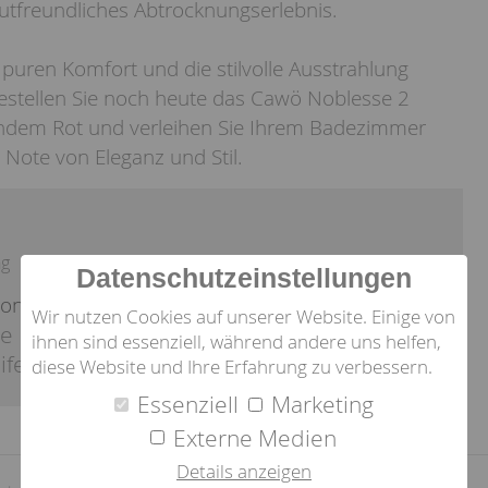
freundliches Abtrocknungserlebnis.
puren Komfort und die stilvolle Ausstrahlung
estellen Sie noch heute das Cawö Noblesse 2
ndem Rot und verleihen Sie Ihrem Badezimmer
Note von Eleganz und Stil.
ng
Datenschutzeinstellungen
ion:
Wir nutzen Cookies auf unserer Website. Einige von
le
ihnen sind essenziell, während andere uns helfen,
ifen
diese Website und Ihre Erfahrung zu verbessern.
Essenziell
Marketing
Externe Medien
Details anzeigen