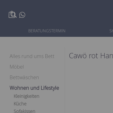
0
BERATUNGSTERMIN
S
Cawö rot Ha
Alles rund ums Bett
Möbel
Bettwäschen
Wohnen und Lifestyle
Kleinigkeiten
Küche
Sofakissen