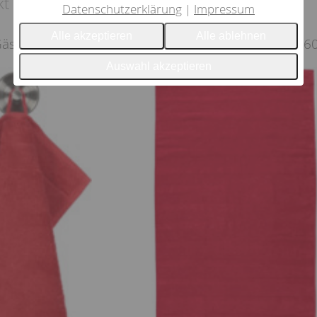
t empfehlen wir
Datenschutzerklärung
Impressum
Alle akzeptieren
Alle ablehnen
Gästetuch 30/50
Cawö rot Duschtuch 80/16
Auswahl akzeptieren