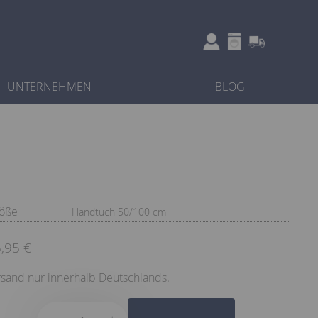
UNTERNEHMEN
BLOG
öße
Handtuch 50/100 cm
,95 €
sand nur innerhalb Deutschlands.