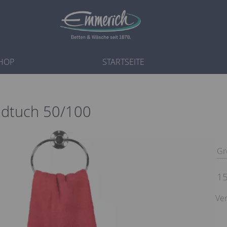
HOP
STARTSEITE
ndtuch 50/100
Gr
15
Ver