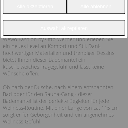
Alle akzeptieren
Alle ablehnen
Auswahl akzeptieren
Entdecken Sie den Damen-Bademantel von
Wewo Fashion by Otto Werner und erleben Sie
ein neues Level an Komfort und Stil. Dank
hochwertiger Materialien und trendiger Dessins
bietet Ihnen dieser Bademantel ein
kuschelweiches Tragegefühl und lässt keine
Wünsche offen.
Ob nach der Dusche, nach einem entspannten
Bad oder für den Sauna-Gang - dieser
Bademantel ist der perfekte Begleiter für jede
Wellness-Routine. Mit einer Länge von ca. 115 cm
sorgt er für Geborgenheit und ein angenehmes
Wellness-Gefühl.