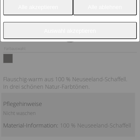
Alle akzeptieren
Alle ablehnen
Auswahl akzeptieren
Farbauswahl:
Flauschig-warm aus 100 % Neuseeland-Schaffell.
In drei schönen Natur-Farbtönen.
Pflegehinweise
Nicht waschen
Material-Information:
100 % Neuseeland-Schaffell