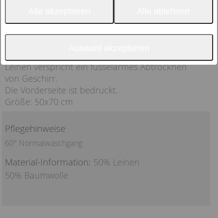
Alle akzeptieren
Alle ablehnen
Auswahl akzeptieren
Die Materialkombination aus Baumwolle und
Leinen verspricht ein fusselarmes Abtrocknen
von Geschirr.
Die Vorderseite ist bedruckt.
Größe: 50x70 cm
Pflegehinweise
60° Normalwaschgang
Material-Information:
50% Leinen
50% Baumwolle