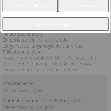
Alle akzeptieren
Alle ablehnen
Auswahl akzeptieren
Die strapazierfähige Schürze schützt ihre
Kleidung zuverlässig.
Ein perfekter Halt wird durch die
Längenverstellungsmöglichkeit und das
Taillenband gegeben.
Ausgesprochen praktisch ist die Aufsatztasche.
Zu unseren Schürzen, finden Sie eine Auswahl
von passenden Geschirrhandtüchern.
Pflegehinweise
60° Normalwaschgang
Material-Information:
100% Baumwolle
Flächengewicht: 255 g/m²