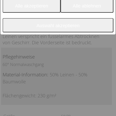
Eine große Auswahl an wunderschönen
Alle akzeptieren
Alle ablehnen
Küchentüchern mit themenbezogenen und
saisonalen Druckmotiven, in einer robusten
Halbleinenqualität.
Auswahl akzeptieren
Die Materialkombination aus Baumwolle und
Leinen verspricht ein fusselarmes Abtrocknen
von Geschirr. Die Vorderseite ist bedruckt.
Pflegehinweise
60° Normalwaschgang
Material-Information:
50% Leinen - 50%
Baumwolle
Flächengewicht: 230 g/m²